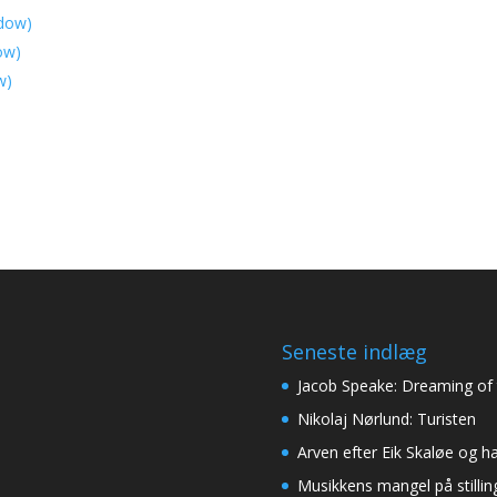
ndow)
ow)
w)
Seneste indlæg
Jacob Speake: Dreaming of 
Nikolaj Nørlund: Turisten
Arven efter Eik Skaløe og h
Musikkens mangel på stilli