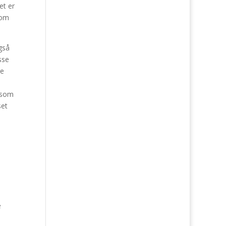
et er
 om
gså
sse
re
gesom
set
e