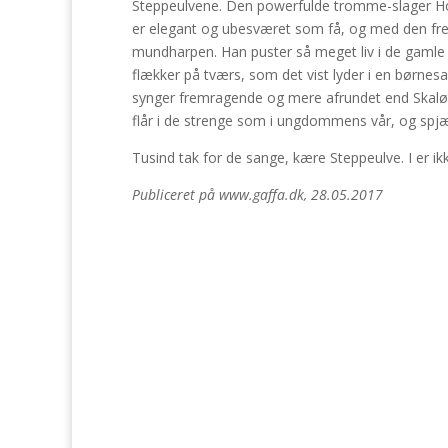
Steppeulvene. Den powerfulde tromme-slager Hol
er elegant og ubesværet som få, og med den fre
mundharpen. Han puster så meget liv i de gamle
flækker på tværs, som det vist lyder i en børnes
synger fremragende og mere afrundet end Skaløe
flår i de strenge som i ungdommens vår, og spjæ
Tusind tak for de sange, kære Steppeulve. I er ik
Publiceret på www.gaffa.dk, 28.05.2017