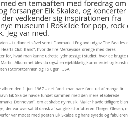
et med en temaaften med foredrag om
og forsanger Eik Skaløe, og koncerter
der vedkender sig inspirationen fra
nye museum i Roskilde for pop, rock
. Jeg var med.
torien – i udlandet såvel som i Danmark. I England udgav The Beatles 
y Hearts Club Band”, hvor de fire Merseyside-drenge med deres
er for, hvad man kunne udrette lydmæssigt i studiet, hvor de brugte
rtin. Albummet blev da også en øjeblikkelig kommerciel og kunstn
ten i Storbrittannien og 15 uger i USA.
 album den 1. juni 1967 – det fandt man bare først ud af mange år
d navn Eik Skaløe havde fundet sammen med den mere etablerede
Danmarks Donnovan”, om at skabe ny musik. Møller havde tidligere blan
e, der var oversat til dansk af sangtekstforfatteren Thøger Olesen, 
Derfor var mødet med poeten Eik Skaløe og hans syrede og fabulere