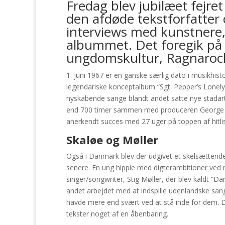
Fredag blev jubilæet fejr
den afdøde tekstforfatter 
interviews med kunstnere, 
albummet. Det foregik på 
ungdomskultur, Ragnarock
1. juni 1967 er en ganske særlig dato i musikhis
legendariske konceptalbum “Sgt. Pepper’s Lonel
nyskabende sange blandt andet satte nye stadart
end 700 timer sammen med produceren George Ma
anerkendt succes med 27 uger på toppen af hitlis
Skaløe og Møller
Også i Danmark blev der udgivet et skelsættende
senere. En ung hippie med digterambitioner ve
singer/songwriter, Stig Møller, der blev kaldt “
andet arbejdet med at indspille udenlandske sang
havde mere end svært ved at stå inde for dem. 
tekster noget af en åbenbaring.