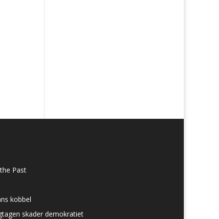
the Past
ans kobbel
ngtagen skader demokratiet