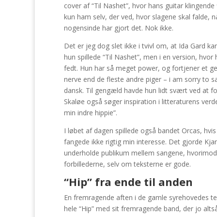
cover af “Til Nashet”, hvor hans guitar klingende f
kun ham selv, der ved, hvor slagene skal falde, nå
nogensinde har gjort det. Nok ikke.
Det er jeg dog slet ikke i tvivl om, at Ida Gard
hun spillede “Til Nashet”, men i en version, hvor
fedt. Hun har så meget power, og fortjener et 
nerve end de fleste andre piger – i am sorry to
dansk. Til gengæld havde hun lidt svært ved at fo
Skaløe også søger inspiration i litteraturens ver
min indre hippie”.
I løbet af dagen spillede også bandet Orcas, hvis
fangede ikke rigtig min interesse. Det gjorde Kja
underholde publikum mellem sangene, hvorimod 
forbillederne, selv om teksterne er gode.
“Hip” fra ende til anden
En fremragende aften i de gamle syrehovedes teg
hele “Hip” med sit fremragende band, der jo alts