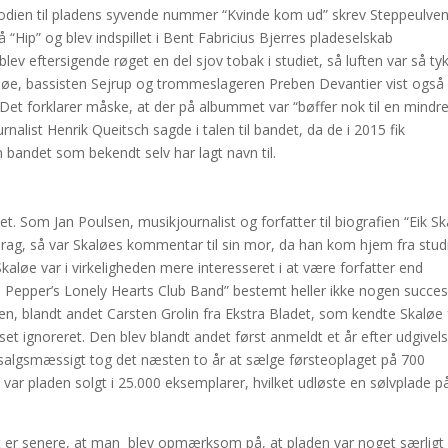
odien til pladens syvende nummer “Kvinde kom ud” skrev Steppeulve
Hip” og blev indspillet i Bent Fabricius Bjerres pladeselskab
ev eftersigende røget en del sjov tobak i studiet, så luften var så tyk
løe, bassisten Sejrup og trommeslageren Preben Devantier vist også 
 Det forklarer måske, at der på albummet var “bøffer nok til en mindr
nalist Henrik Queitsch sagde i talen til bandet, da de i 2015 fik
 bandet som bekendt selv har lagt navn til.
et. Som Jan Poulsen, musikjournalist og forfatter til biografien “Eik S
edrag, så var Skaløes kommentar til sin mor, da han kom hjem fra studi
 Skaløe var i virkeligheden mere interesseret i at være forfatter end
. Pepper’s Lonely Hearts Club Band” bestemt heller ikke nogen succes
, blandt andet Carsten Grolin fra Ekstra Bladet, som kendte Skaløe 
 ignoreret. Den blev blandt andet først anmeldt et år efter udgivels
 salgsmæssigt tog det næsten to år at sælge førsteoplaget på 700
, var pladen solgt i 25.000 eksemplarer, hvilket udløste en sølvplade p
st er senere, at man blev opmærksom på, at pladen var noget særligt