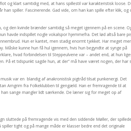
lot og klart samtidig med, at hans spillestil var karakteristisk loose. D
r han spiller. Fascinerende. Gad vide, om han kan spille efter klik, og
 kan, og den kvinde brænder samtidig så meget igennem på en scene. O
 hun havde indspillet nogle vokalspor hjemmefra. Det lød altså bare pi
gennembrud. Hun er kantet, men stadig enormt tjekket. Har meget me
 say. Måske kunne hun få hul igennem, hvis hun begyndte at synge på
rklare, hvad forbindelsen til Steppeulvene var – andet end, at hun li
den. På et tidspunkt sagde hun, at der” må have været nogen, der har 
 musik var en blandig af anakronistisk pigtråd tilsat punkenergi. Det
rtan Arngrim fra Folkeklubben til gengæld. Han er fremragende til at
han sange mangler lidt særkende. De læner sig for meget op af
n sluttede på fremragende vis med den siddende Møller, der spilled
å spiller tight og på mange måde er klasser bedre end det originale