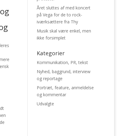
Året sluttes af med koncert
 og
på Vega for de to rock-
iværksættere fra Thy
 og
Musik skal være enkel, men
ikke forsimplet
deres
Kategorier
 mere
Kommunikation, PR, tekst
erisk
Nyhed, baggrund, interview
og reportage
Portræt, feature, anmeldelse
og kommentar
Udvalgte
dt
men
nde