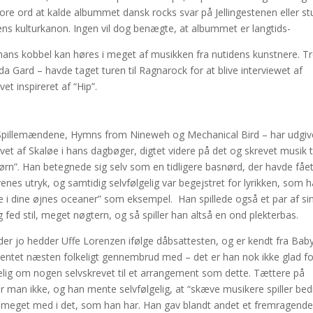
re ord at kalde albummet dansk rocks svar på Jellingestenen eller s
kens kulturkanon. Ingen vil dog benægte, at albummet er langtids-
 hans kobbel kan høres i meget af musikken fra nutidens kunstnere. Tr
Gard – havde taget turen til Ragnarock for at blive interviewet af
t inspireret af “Hip”.
i Spillemændene, Hymns from Nineweh og Mechanical Bird – har udgiv
vet af Skaløe i hans dagbøger, digtet videre på det og skrevet musik ti
Børn”. Han betegnede sig selv som en tidligere basnørd, der havde fåe
enes utryk, og samtidig selvfølgelig var begejstret for lyrikken, som 
jle i dine øjnes oceaner” som eksempel. Han spillede også et par af si
 fed stil, meget nøgtern, og så spiller han altså en ond plekterbas.
 jo hedder Uffe Lorenzen ifølge dåbsattesten, og er kendt fra Bab
ntet næsten folkeligt gennembrud med – det er han nok ikke glad for
lgelig om nogen selvskrevet til et arrangement som dette. Tættere på
 man ikke, og han mente selvfølgelig, at “skæve musikere spiller bed
å meget med i det, som han har. Han gav blandt andet et fremragende