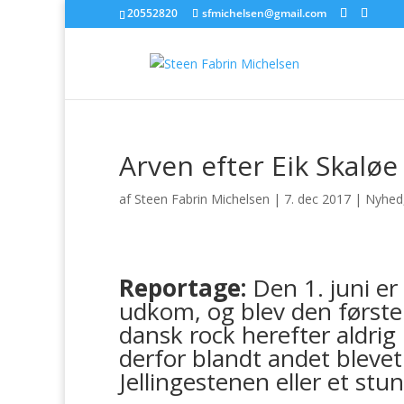
20552820
sfmichelsen@gmail.com
Arven efter Eik Skalø
af
Steen Fabrin Michelsen
|
7. dec 2017
|
Nyhed,
Reportage:
Den 1. juni er
udkom, og blev den først
dansk rock herefter aldri
derfor blandt andet blevet
Jellingestenen eller et stu