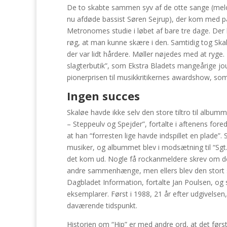
De to skabte sammen syv af de otte sange (mel
nu afdøde bassist Søren Sejrup), der kom med på “
Metronomes studie i løbet af bare tre dage. Der bl
røg, at man kunne skære i den. Samtidig tog Ska
der var lidt hårdere. Møller nøjedes med at ryge.
slagterbutik”, som Ekstra Bladets mangeårige jour
pionerprisen til musikkritikernes awardshow, som
Ingen succes
Skaløe havde ikke selv den store tiltro til albumm
– Steppeulv og Spejder”, fortalte i aftenens for
at han “forresten lige havde indspillet en plade”.
musiker, og albummet blev i modsætning til “Sgt
det kom ud. Nogle få rockanmeldere skrev om den
andre sammenhænge, men ellers blev den stort set
Dagbladet Information, fortalte Jan Poulsen, og
eksemplarer. Først i 1988, 21 år efter udgivelsen
daværende tidspunkt.
Historien om “Hip” er med andre ord, at det før