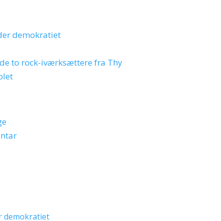
der demokratiet
 de to rock-iværksættere fra Thy
plet
ge
entar
r demokratiet