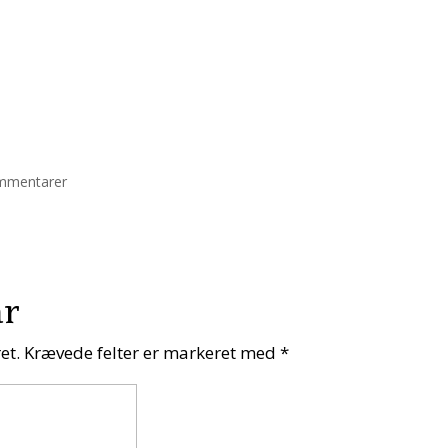
mmentarer
ar
et.
Krævede felter er markeret med
*