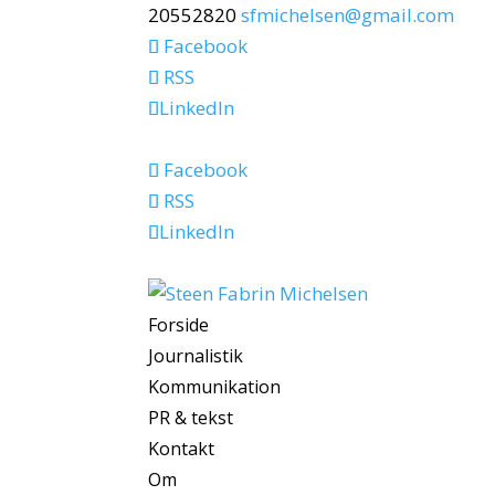
20552820
sfmichelsen@gmail.com
Facebook
RSS
LinkedIn
Facebook
RSS
LinkedIn
Forside
Journalistik
Kommunikation
PR & tekst
Kontakt
Om