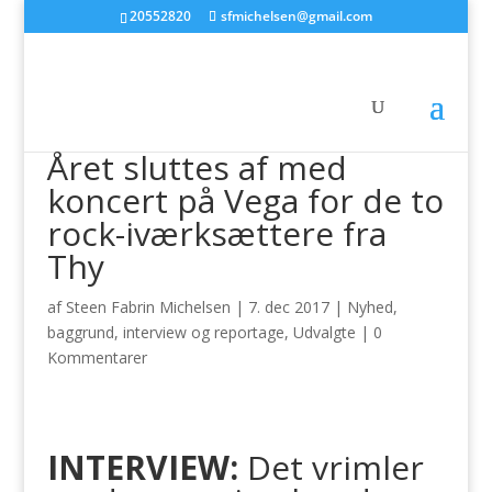
20552820
sfmichelsen@gmail.com
Året sluttes af med
koncert på Vega for de to
rock-iværksættere fra
Thy
af
Steen Fabrin Michelsen
|
7. dec 2017
|
Nyhed,
baggrund, interview og reportage
,
Udvalgte
|
0
Kommentarer
INTERVIEW:
Det vrimler