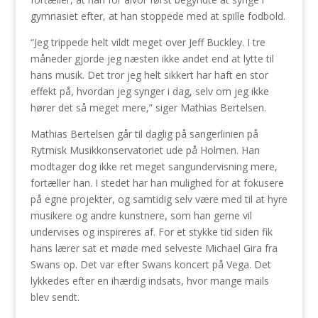
gymnasiet efter, at han stoppede med at spille fodbold.
“Jeg trippede helt vildt meget over Jeff Buckley. I tre
måneder gjorde jeg næsten ikke andet end at lytte til
hans musik. Det tror jeg helt sikkert har haft en stor
effekt på, hvordan jeg synger i dag, selv om jeg ikke
hører det så meget mere,” siger Mathias Bertelsen.
Mathias Bertelsen går til daglig på sangerlinien på
Rytmisk Musikkonservatoriet ude på Holmen. Han
modtager dog ikke ret meget sangundervisning mere,
fortæller han. I stedet har han mulighed for at fokusere
på egne projekter, og samtidig selv være med til at hyre
musikere og andre kunstnere, som han gerne vil
undervises og inspireres af. For et stykke tid siden fik
hans lærer sat et møde med selveste Michael Gira fra
Swans op. Det var efter Swans koncert på Vega. Det
lykkedes efter en ihærdig indsats, hvor mange mails
blev sendt.