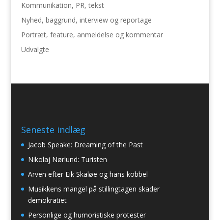
Kommunikation, PR, tekst
Nyhed, baggrund, interview og reportage
Portræt, feature, anmeldelse og kommentar
Udvalgte
Seneste indlæg
Jacob Speake: Dreaming of the Past
Nikolaj Nørlund: Turisten
Arven efter Eik Skaløe og hans kobbel
Musikkens mangel på stillingtagen skader
demokratiet
Personlige og humoristiske protester