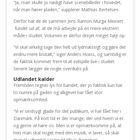
“Ja, man skulle jo nødigt have scenebilleder i hovedet,
når man hører pladen,” supplerer Mathias Bertelsen.
Derfor har de de sammen Jens Ramon Murga Meinert
fundet ud af, at de må arbejde på en mere ekstrem
måde i studiet. Volumen er derfor drejet meget højt op.
“Vi skal virkelig tage den helt ud lydmæssigt og gøre det
endnu mere brutalt,” siger Anders Hvass, og samtidig er
de faktisk kommet frem til at indspille live i studiet.
Senere lægger de nogle overdubs på.
Udlandet kalder
Fremtiden tegner lys for bandet, der jo faktisk kun har
to numre på gaden og alligevel har fået stor
opmærksomhed.
“Vi er sindsygt glade for det publikum, vi har fået her i
Danmark. På kort tid er der mange, der ved hvem vi er
og gerne vil høre os. Men vi er opmærksomme på, at
hvis man skal noget med den musik, vi laver, så skal
man til udlandet,” siger Mathias Bertelsen.