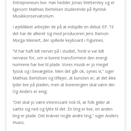
Entrepreneurs live. Han hedder Jonas Wettersley og er
ligesom Mathias Bertelsen studerende på Rymisk
Musikkonservatorium.
I øjeblikket arbejder de på at indspille en debut-EP. Til
det har de allieret sig med produceren Jens Ramon
Murga Meinert, der spillede keyboard i Figurines.
“Vi har haft lidt nerver på i studiet, fordi vi var lidt
nervøse for, om vi kunne transformere den energi
numrene har live til plade. Vores musik er jo meget
fysisk og i bevægelse. Men det går ok, synes vi,” siger
Mathias Bertelsen og tilføjer, at kunsten er, at det ikke
lyder live på pladen, men at liveenergien skal være der.
Og Anders er enig:
“Det skal jo være interessant nok til, at folk gider at
sætte sig ned og lytte til det. En ting er live, en anden
ting er plade. Det kræver nogle andre ting,” siger Anders
Hvass.