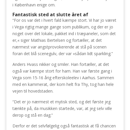
i København enige om.
Fantastisk sted at slutte året af
“For os var det i hvert fald kæmpe stort. Vi har jo været
i Vega rigtig mange gange som publikum, og der er jo
noget over det lokale, pakket ind i træpaneler, som det
er,« siger Mathias Bertelsen og fortæller, at det
nærmest var angstprovokerende at stå på scenen
foran det blå scenegulv, der var »sådan lidt sparkling.”
Anders Hvass nikker og smiler. Han fortæller, at det
også var kæmpe stort for ham. Han var første gang i
Vega som 15-16 årig efterskoleelev i Aarhus. Sammen
med en kammerat, der kom helt fra Thy, tog han hele
vejen til hovedstaden.
“Det er jo nærmest et mytisk sted, og det første jeg
tænkte på, da musikken startede, var, at jeg selv ville
derop og stå en dag.”
Derfor er det selvfølgelig også fantastisk at få chancen