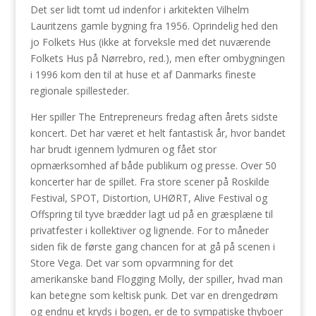
Det ser lidt tomt ud indenfor i arkitekten Vilhelm
Lauritzens gamle bygning fra 1956. Oprindelig hed den
jo Folkets Hus (ikke at forveksle med det nuværende
Folkets Hus på Nørrebro, red.), men efter ombygningen
i 1996 kom den til at huse et af Danmarks fineste
regionale spillesteder.
Her spiller The Entrepreneurs fredag aften årets sidste
koncert. Det har været et helt fantastisk år, hvor bandet
har brudt igennem lydmuren og fået stor
opmærksomhed af både publikum og presse. Over 50
koncerter har de spillet. Fra store scener på Roskilde
Festival, SPOT, Distortion, UHØRT, Alive Festival og
Offspring til tyve brædder lagt ud på en græsplæne til
privatfester i kollektiver og lignende. For to måneder
siden fik de første gang chancen for at gå på scenen i
Store Vega. Det var som opvarmning for det
amerikanske band Flogging Molly, der spiller, hvad man
kan betegne som keltisk punk. Det var en drengedrøm
og endnu et kryds i bogen, er de to sympatiske thyboer