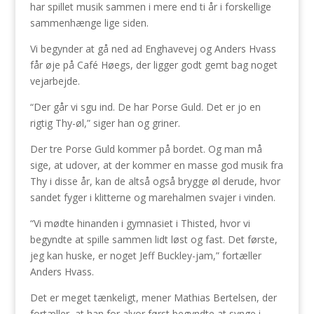
har spillet musik sammen i mere end ti år i forskellige
sammenhænge lige siden.
Vi begynder at gå ned ad Enghavevej og Anders Hvass
får øje på Café Høegs, der ligger godt gemt bag noget
vejarbejde.
“Der går vi sgu ind. De har Porse Guld. Det er jo en
rigtig Thy-øl,” siger han og griner.
Der tre Porse Guld kommer på bordet. Og man må
sige, at udover, at der kommer en masse god musik fra
Thy i disse år, kan de altså også brygge øl derude, hvor
sandet fyger i klitterne og marehalmen svajer i vinden.
“Vi mødte hinanden i gymnasiet i Thisted, hvor vi
begyndte at spille sammen lidt løst og fast. Det første,
jeg kan huske, er noget Jeff Buckley-jam,” fortæller
Anders Hvass.
Det er meget tænkeligt, mener Mathias Bertelsen, der
fortæller, at han for alvor først begyndte at synge i